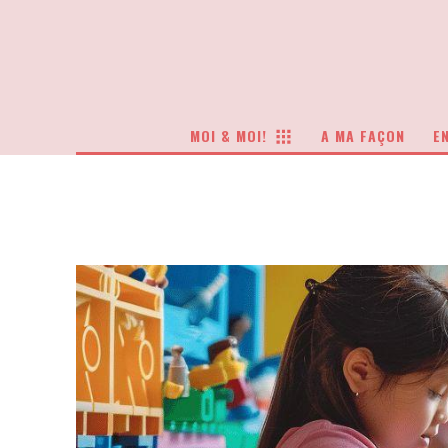
MOI & MOI!
A MA FAÇON
EN