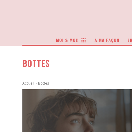
MOI & MOI!
A MA FAÇON
EN
BOTTES
Accueil
Bottes