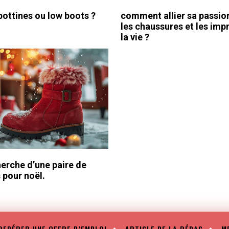
bottines ou low boots ?
comment allier sa passio
les chaussures et les imp
la vie ?
herche d’une paire de
 pour noël.
REPÉRER UNE OFFRE D’EMPLOI
ARTICLE DE LA RÉDAC
M