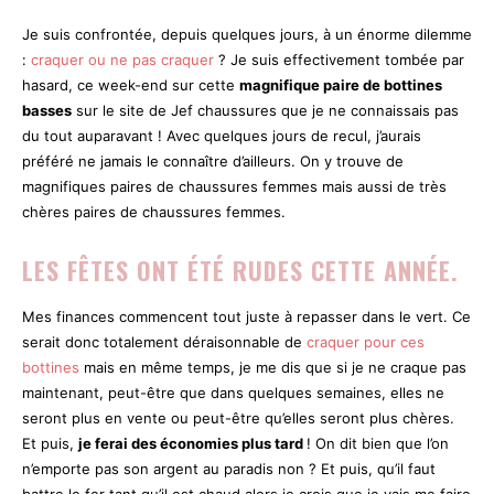
Je suis confrontée, depuis quelques jours, à un énorme dilemme
:
craquer ou ne pas craquer
? Je suis effectivement tombée par
hasard, ce week-end sur cette
magnifique paire de bottines
basses
sur le site de Jef chaussures que je ne connaissais pas
du tout auparavant ! Avec quelques jours de recul, j’aurais
préféré ne jamais le connaître d’ailleurs. On y trouve de
magnifiques paires de chaussures femmes mais aussi de très
chères paires de chaussures femmes.
LES FÊTES ONT ÉTÉ RUDES CETTE ANNÉE.
Mes finances commencent tout juste à repasser dans le vert. Ce
serait donc totalement déraisonnable de
craquer pour ces
bottines
mais en même temps, je me dis que si je ne craque pas
maintenant, peut-être que dans quelques semaines, elles ne
seront plus en vente ou peut-être qu’elles seront plus chères.
Et puis,
je ferai des économies plus tard
! On dit bien que l’on
n’emporte pas son argent au paradis non ? Et puis, qu’il faut
battre le fer tant qu’il est chaud alors je crois que je vais me faire