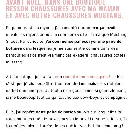
AVANT NOËL, DANS UNE BOUTIQUE
BESSON CHAUSSURES AVEC MA MAMAN
ET AVEC NOTRE CHAUSSURES MUSTANG.
En parcourant les rayons, j’ai constaté qu’une marque avait
envahi les rayons depuis ma dernière visite : la marque Mustang
Shoes. Par curiosité,
j’ai commencé par essayer une paire de
bottines
dans lesquelles je me suis sentie comme dans des
pantoufles et ce n’est vraiment pas exagéré, chaussures bottes
mustang !
A tel point que j’ai eu du mal à
remettre mes escarpins
! Le hic
c’est que j’étais peut-être très bien dedans mais elles n’étaient
esthétiquement pas du tout à mon goût même si généralement,
j’aime beaucoup tout ce qui touche aux cow-boys et compagnie.
Puis,
j’ai repéré cette paire de bottes
au loin sur lesquelles j’ai
totalement craqué. Je n’avais pas vu le prix ! Lorsque je l’ai vu, j’ai
tourné les talons, forcée de les oublier vos bottines mustang !