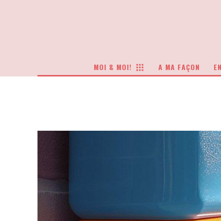
MOI & MOI!
A MA FAÇON
EN