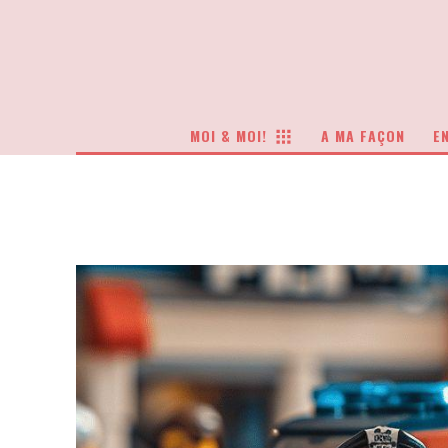
MOI & MOI!
A MA FAÇON
EN