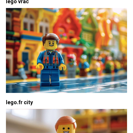
lego vrac
lego.fr city