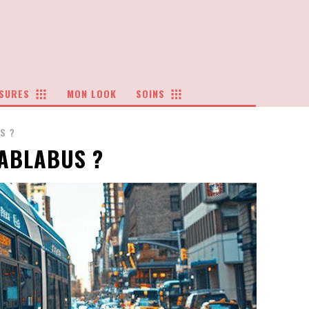
SURES
MON LOOK
SOINS
S ?
LABLABUS ?