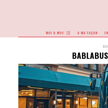
MOI & MOI!
A MA FAÇON
EN
AC
BABLABUS 