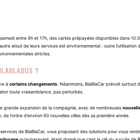
u samedi entre 9h et 17h, des cartes prépayées disponibles dans 10.
utre atout de leurs services est environnemental : outre l’utilisatio
ironnementales strictes.
BLABLABUS ?
dre à
certains changements
. Néanmoins, BlaBlaCar prévoit surtout d’
elon toute vraisemblance, pas perturbés.
ne grande expansion de la compagnie, avec de nombreuses
nouvell
 de l’ordre d’environ 60 nouvelles villes dès sa première année.
services de BlaBlaCar, vous proposant des solutions pour vous rendr
voiturage
qu’auparavant, étant donné que c’est la clé du succès de B