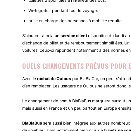
toilettes disponibles à l’intérieur des bus.
Wi-fi gratuit pendant tout le voyage.
prise en charge des personnes à mobilité réduite.
S’ajoutent à cela un
service client
disponible du lundi a
d’échange de billet et de remboursement simplifiées. Un a
voitures, ceux-ci répondent notamment à des normes env
QUELS CHANGEMENTS PRÉVUS POUR 
Avec le
rachat de Ouibus
par BlaBlaCar, on peut s’atten
d’en remplacer. Les usagers de Ouibus ne seront donc, s
Le changement de nom à BlaBlaBus marquera surtout u
mais aussi en France et un peu partout en Europe ensuite,
BlaBlaBus
sera aussi bien intégrée aux autres nombreux 
disponibles, avec notamment bien plus de
trajets de co