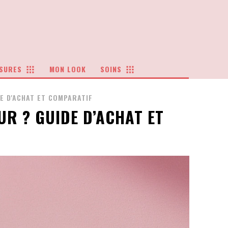
SURES
MON LOOK
SOINS
E D'ACHAT ET COMPARATIF
UR ? GUIDE D’ACHAT ET