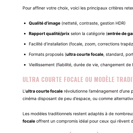
Pour affiner votre choix, voici les principaux critères re
Qualité d’image
(netteté, contraste, gestion HDR)
Rapport qualité/prix
selon la catégorie (
entrée de 
Facilité d’installation (focale, zoom, corrections trapé
Formats proposés (
ultra courte focale
, standard, por
Vieillissement (fiabilité, durée de vie, changement d
ULTRA COURTE FOCALE OU MODÈLE TRADI
L’
ultra courte focale
révolutionne l’aménagement d’une pi
cinéma disposant de peu d’espace, ou comme alternative
Les modèles traditionnels restent adaptés à de nombreux
focale
offrent un compromis idéal pour ceux qui rêvent 