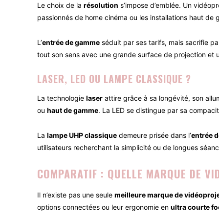
Le choix de la
résolution
s’impose d’emblée. Un vidéopr
passionnés de home cinéma ou les installations haut de g
L’
entrée de gamme
séduit par ses tarifs, mais sacrifie p
tout son sens avec une grande surface de projection et un
LASER, LED OU LAMPE CLASSIQUE ?
La technologie
laser
attire grâce à sa longévité, son allu
ou
haut de gamme
. La LED se distingue par sa compacit
La
lampe UHP classique
demeure prisée dans l’
entrée 
utilisateurs recherchant la simplicité ou de longues séan
COMPARATIF : QUELLE MARQUE DE VI
Il n’existe pas une seule
meilleure marque de vidéoproj
options connectées ou leur ergonomie en
ultra courte fo