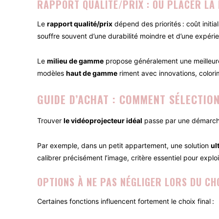
RAPPORT QUALITÉ/PRIX : OÙ PLACER LA
Le
rapport qualité/prix
dépend des priorités : coût initial
souffre souvent d’une durabilité moindre et d’une expérie
Le
milieu de gamme
propose généralement une meilleure 
modèles
haut de gamme
riment avec innovations, colori
GUIDE D’ACHAT : COMMENT SÉLECTIO
Trouver
le vidéoprojecteur idéal
passe par une démarche 
Par exemple, dans un petit appartement, une solution
ul
calibrer précisément l’image, critère essentiel pour explo
OPTIONS À NE PAS NÉGLIGER LORS DU CH
Certaines fonctions influencent fortement le choix final :