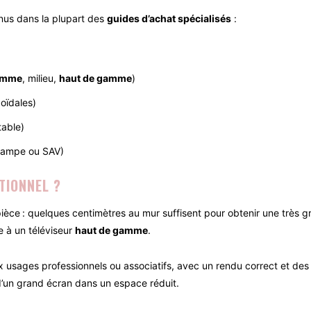
tenus dans la plupart des
guides d’achat spécialisés
:
gamme
, milieu,
haut de gamme
)
zoïdales)
table)
e lampe ou SAV)
TIONNEL ?
èce : quelques centimètres au mur suffisent pour obtenir une très g
 à un téléviseur
haut de gamme
.
 usages professionnels ou associatifs, avec un rendu correct et des
d’un grand écran dans un espace réduit.