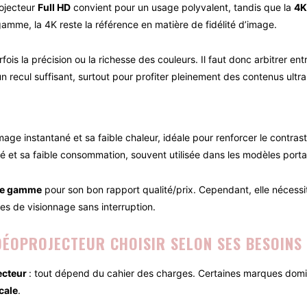
ojecteur
Full HD
convient pour un usage polyvalent, tandis que la
4K
amme, la 4K reste la référence en matière de fidélité d’image.
arfois la précision ou la richesse des couleurs. Il faut donc arbitrer 
 recul suffisant, surtout pour profiter pleinement des contenus ultra 
mage instantané et sa faible chaleur, idéale pour renforcer le contras
é et sa faible consommation, souvent utilisée dans les modèles porta
de gamme
pour son bon rapport qualité/prix. Cependant, elle nécessi
ces de visionnage sans interruption.
DÉOPROJECTEUR CHOISIR SELON SES BESOINS
ecteur
: tout dépend du cahier des charges. Certaines marques dom
cale
.