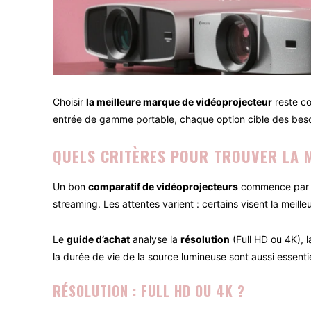
Choisir
la meilleure marque de vidéoprojecteur
reste co
entrée de gamme portable, chaque option cible des besoins
QUELS CRITÈRES POUR TROUVER LA 
Un bon
comparatif de vidéoprojecteurs
commence par d
streaming. Les attentes varient : certains visent la meill
Le
guide d’achat
analyse la
résolution
(Full HD ou 4K), 
la durée de vie de la source lumineuse sont aussi essent
RÉSOLUTION : FULL HD OU 4K ?