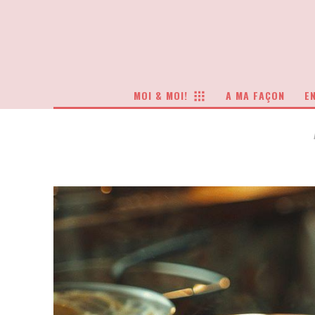
MOI & MOI!
A MA FAÇON
EN