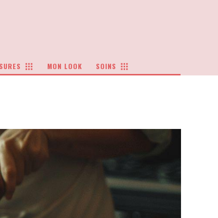
SURES
MON LOOK
SOINS
R
R