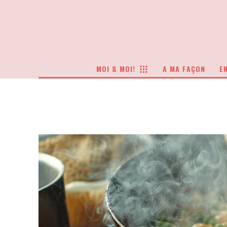
MOI & MOI!
A MA FAÇON
EN