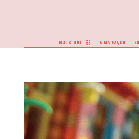
MOI & MOI!
A MA FAÇON
EN