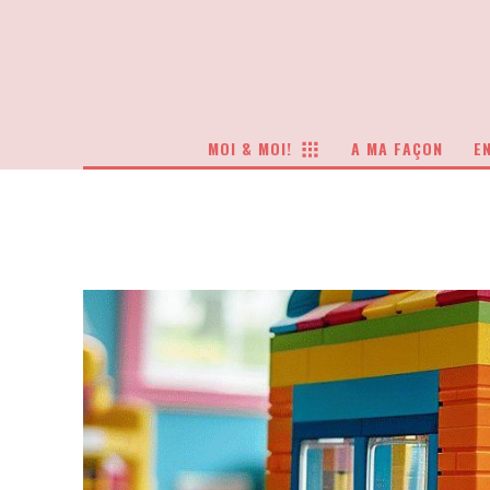
MOI & MOI!
A MA FAÇON
EN