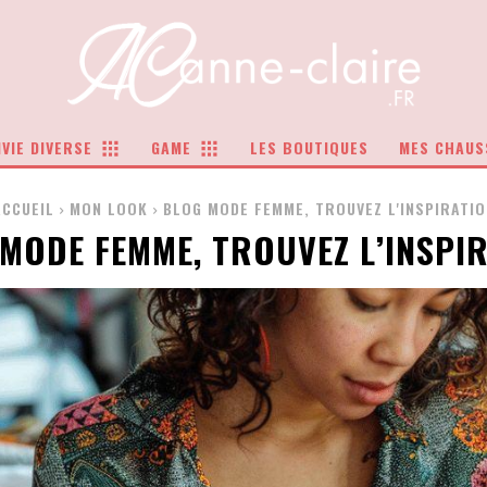
VIE DIVERSE
GAME
LES BOUTIQUES
MES CHAUS
ACCUEIL
MON LOOK
BLOG MODE FEMME, TROUVEZ L'INSPIRATIO
MODE FEMME, TROUVEZ L’INSPI