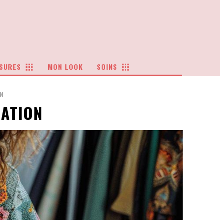
SURES
MON LOOK
SOINS
N
RATION