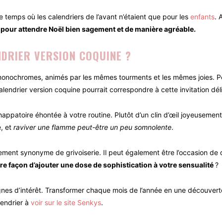
le temps où les calendriers de l’avant n’étaient que pour les
enfants
. 
 pour attendre Noël bien sagement et de manière agréable.
NDRIER VERSION COQUINE ?
 monochromes, animés par les mêmes tourments et les mêmes joies. P
lendrier version coquine pourrait correspondre à cette invitation dé
happatoire éhontée à votre routine. Plutôt d’un clin d’œil joyeusement ta
e, et
raviver une flamme peut-être un peu somnolente
.
uement synonyme de grivoiserie. Il peut également être l’occasion de
re façon d’ajouter une dose de sophistication à votre sensualité
?
ignes d’intérêt. Transformer chaque mois de l’année en une découver
lendrier à
voir sur le site Senkys
.