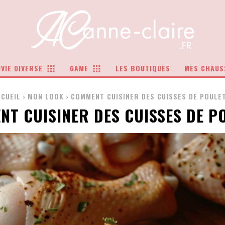
VIE DIVERSE
GAME
LES BOUTIQUES
MES CHAUS
CCUEIL
MON LOOK
COMMENT CUISINER DES CUISSES DE POULET
T CUISINER DES CUISSES DE P