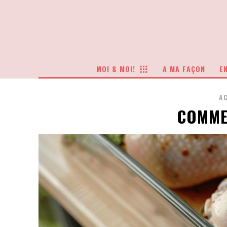
MOI & MOI!
A MA FAÇON
EN
A
COMMEN