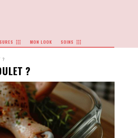
SURES
MON LOOK
SOINS
 ?
OULET ?