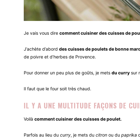
Je vais vous dire
comment cuisiner des cuisses de pou
J’achète d’abord
des cuisses de poulets de bonne mar
de poivre et d’herbes de Provence.
Pour donner un peu plus de goûts, je mets
du curry
sur 
Il faut que le four soit très chaud.
IL Y A UNE MULTITUDE FAÇONS DE CUI
Voilà
comment cuisiner des cuisses de poulet.
Parfois au lieu du
curry
, je mets du
citron
ou du
paprika
o