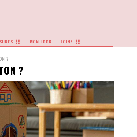
SURES
MON LOOK
SOINS
ON ?
TON ?