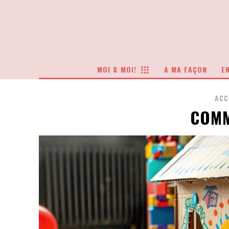
MOI & MOI!
A MA FAÇON
EN
ACC
COMM