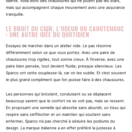
liberté. Voilà donc des chaussures qui ne jouent pas les stars,
mais qui accompagnent chaque mouvement avec une assurance
tranquille.
LE BRUIT DU CUIR, L’ODEUR DU CAOUTCHOUC
: UNE AUTRE IDÉE DU QUOTIDIEN
Essayez de marcher dans un atelier vide. Le pas résonne
différemment selon ce que vous portez. Avec une paire de
chaussures trop rigides, tout sonne creux. À l’inverse, avec une
paire bien pensée, tout devient fluide, presque silencieux. Les
Sparco ont cette souplesse-là, car on les oublie. Et c’est souvent
le plus grand compliment que l’on puisse faire à des chaussures.
Les personnes qui bricolent, conduisent ou se déplacent
beaucoup savent que le confort ne se voit pas, mais se ressent.
En proposant une semelle qui absorbe sans alourdir, un tissu qui
respire sans s’effilocher et un maintien qui soutient sans
enfermer, Sparco n’a pas cherché à séduire les podiums du
design. La marque italienne a en effet préféré la justesse à