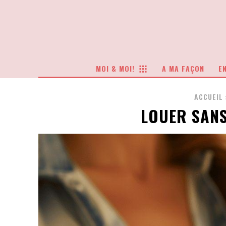
MOI & MOI!
A MA FAÇON
EN
ACCUEIL
LOUER SANS