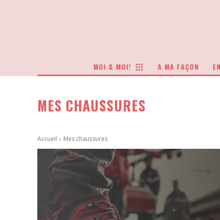
MOI & MOI!
A MA FAÇON
EN
MES CHAUSSURES
Accueil
Mes chaussures