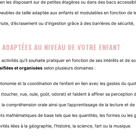
 en les disposant sur de petites étagères ou dans des bacs accessible
 meubles de taille adaptée aux enfants et modulables en fonction de l
e chute, d’écrasement ou d’ingestion grâce à des barrières de sécurit
T ADAPTÉES AU NIVEAU DE VOTRE ENFANT
s activités qu’il souhaite pratiquer en fonction de ses intérêts et de
rsifiées et organisées
selon plusieurs domaines :
utonomie et la coordination de l’enfant en lien avec les gestes du quo
t (toucher, vue, ouïe, goût, odorat) et l’aident à affiner sa perception
 la compréhension orale ainsi que l’apprentissage de la lecture et de l
cepts mathématiques de base tels que les quantités, les formes ou les 
tés liées à la géographie, l’histoire, la science, l’art ou la musique.