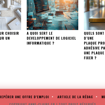
UR CHOISIR
A QUOI SERT LE
QUELS SONT
UR UN
DEVELOPPEMENT DE LOGICIEL
D’UNE
INFORMATIQUE ?
PLAQUE PRO
ADHÉSIVE P
UNE PLAQUE 
FIXER ?
REPÉRER UNE OFFRE D’EMPLOI
ARTICLE DE LA RÉDAC
M
COPYRIGHT ANNE-CLAIRE.FR | TOUT DROIT RÉSERVÉS