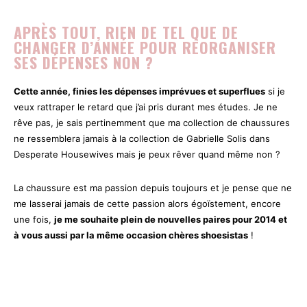
APRÈS TOUT, RIEN DE TEL QUE DE
CHANGER D’ANNÉE POUR RÉORGANISER
SES DÉPENSES NON ?
Cette année, finies les dépenses imprévues et superflues
si je
veux rattraper le retard que j’ai pris durant mes études. Je ne
rêve pas, je sais pertinemment que ma collection de chaussures
ne ressemblera jamais à la collection de Gabrielle Solis dans
Desperate Housewives mais je peux rêver quand même non ?
La chaussure est ma passion depuis toujours et je pense que ne
me lasserai jamais de cette passion alors égoïstement, encore
une fois,
je me souhaite plein de nouvelles paires pour 2014 et
à vous aussi par la même occasion chères shoesistas
!