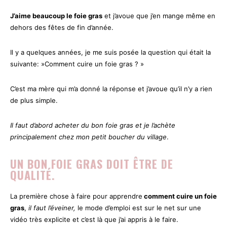
J’aime beaucoup le foie gras
et j’avoue que j’en mange même en
dehors des fêtes de fin d’année.
Il y a quelques années, je me suis posée la question qui était la
suivante: »Comment cuire un foie gras ? »
C’est ma mère qui m’a donné la réponse et j’avoue qu’il n’y a rien
de plus simple.
Il faut d’abord acheter du bon foie gras et je l’achète
principalement chez mon petit boucher du village
.
UN BON FOIE GRAS DOIT ÊTRE DE
QUALITÉ.
La première chose à faire pour apprendre
comment cuire un foie
gras
,
il faut l’éveiner,
le mode d’emploi est sur le net sur une
vidéo très explicite et c’est là que j’ai appris à le faire.