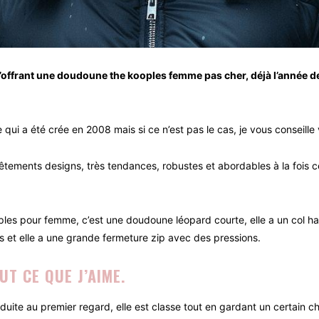
 m’offrant une doudoune the kooples femme pas cher, déjà l’année de
 qui a été crée en 2008 mais si ce n’est pas le cas, je vous conseill
tements designs, très tendances, robustes et abordables à la fois ce q
ples pour femme, c’est une doudoune léopard courte, elle a un col ha
es et elle a une grande fermeture zip avec des pressions.
UT CE QUE J’AIME.
séduite au premier regard, elle est classe tout en gardant un certain 