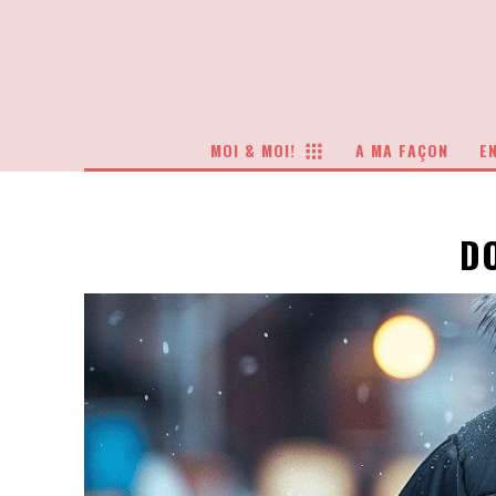
MOI & MOI!
A MA FAÇON
EN
DO