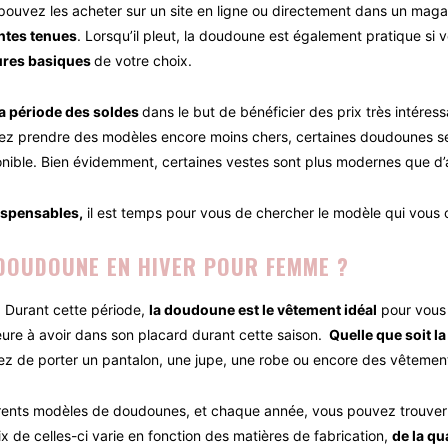
pouvez les acheter sur un site en ligne ou directement dans un maga
entes tenues
. Lorsqu’il pleut, la doudoune est également pratique si
ures basiques
de votre choix.
a période des soldes
dans le but de bénéficier des prix très intére
rez prendre des modèles encore moins chers, certaines doudounes se
onible. Bien évidemment, certaines vestes sont plus modernes que d’a
ispensables,
il est temps pour vous de chercher le modèle qui vous c
 DOUDOUNE EN HIVER POUR FEMME ?
r. Durant cette période,
la doudoune est le vêtement idéal
pour vous 
ure à avoir dans son placard durant cette saison.
Quelle que soit la
ez de porter un pantalon, une jupe, une robe ou encore des vêtement
nts modèles de doudounes, et chaque année, vous pouvez trouver de
rix de celles-ci varie en fonction des matières de fabrication,
de la qu