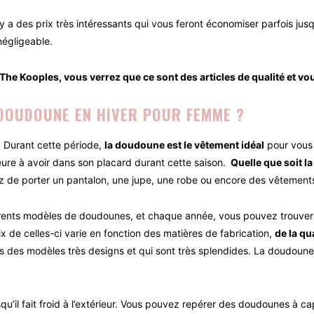
 y a des prix très intéressants qui vous feront économiser parfois ju
 négligeable.
 The Kooples, vous verrez que ce sont des articles de qualité et v
 DOUDOUNE EN HIVER POUR FEMME ?
r. Durant cette période,
la doudoune est le vêtement idéal
pour vous 
ure à avoir dans son placard durant cette saison.
Quelle que soit la
z de porter un pantalon, une jupe, une robe ou encore des vêtements
nts modèles de doudounes, et chaque année, vous pouvez trouver de
rix de celles-ci varie en fonction des matières de fabrication,
de la qu
ns des modèles très designs et qui sont très splendides. La doudoun
squ’il fait froid à l’extérieur. Vous pouvez repérer des doudounes à 