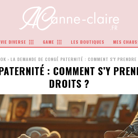
VIE DIVERSE
GAME
LES BOUTIQUES
MES CHAUS
OOK
LA DEMANDE DE CONGÉ PATERNITÉ : COMMENT S'Y PRENDRE 
PATERNITÉ : COMMENT S’Y PREN
DROITS ?