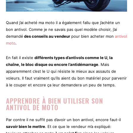
Quand j’ai acheté ma moto il a également fallu que j’achète un
bon antivol. Comme je ne savais pas quel modèle choisir, j’ai
demandé
des conseils au vendeur
pour bien acheter mon
antivol
moto
.
En fait il existe
différents types d’antivols comme le U, la
chaîne, le bloc disque ou encore l’antidémarrage
. Mais
apparemment c’est le U qui résiste le mieux aux assauts de
voleurs. Il faut vraiment qu’ils aient du bon matériel pour parvenir
à le couper et encore ça leur demandera un peu de temps.
APPRENDRE À BIEN UTILISER SON
ANTIVOL DE MOTO
Par contre il ne suffit pas d’avoir un bon antivol, encore faut-il
savoir bien le mettre
. Et ce que le vendeur m’a expliqué: