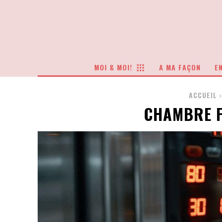
MOI & MOI!
A MA FAÇON
EN
ACCUEIL
CHAMBRE F