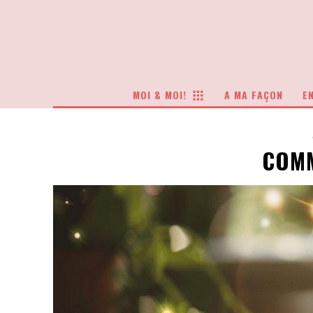
MOI & MOI!
A MA FAÇON
EN
COMM