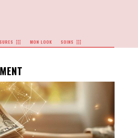
SURES
MON LOOK
SOINS
T
EMENT