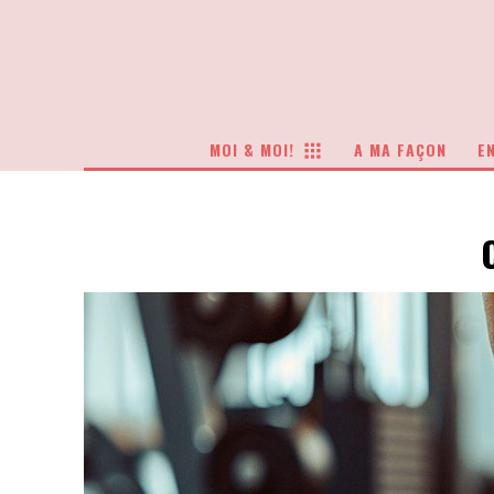
MOI & MOI!
A MA FAÇON
EN