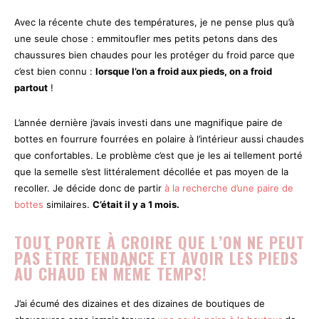
Avec la récente chute des températures, je ne pense plus qu’à
une seule chose : emmitoufler mes petits petons dans des
chaussures bien chaudes pour les protéger du froid parce que
c’est bien connu :
lorsque l’on a froid aux pieds, on a froid
partout
!
L’année dernière j’avais investi dans une magnifique paire de
bottes en fourrure fourrées en polaire à l’intérieur aussi chaudes
que confortables. Le problème c’est que je les ai tellement porté
que la semelle s’est littéralement décollée et pas moyen de la
recoller. Je décide donc de partir
à la recherche d’une paire de
bottes
similaires.
C’était il y a 1 mois.
TOUT PORTE À CROIRE QUE L’ON NE PEUT
PAS ÊTRE TENDANCE ET AVOIR LES PIEDS
AU CHAUD EN MÊME TEMPS!
J’ai écumé des dizaines et des dizaines de boutiques de